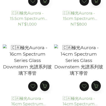
🇨🇦極光Aurora -
🇨🇦極光Aurora -
15.5cm Spectrum
15cm Spectrum
Series Glass
Series Glass
NT$1,000
NT$800
Downstem 光譜系列
Downstem 光譜系列
玻璃下導管
玻璃下導管
🇨🇦極光Aurora -
🇨🇦極光Aurora -
16cm Spectrum
14cm Spectrum