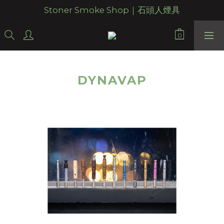
Stoner Smoke Shop｜石頭人煙具
DYNAVAP