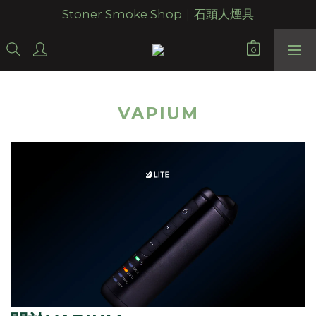
Stoner Smoke Shop｜石頭人煙具
VAPIUM