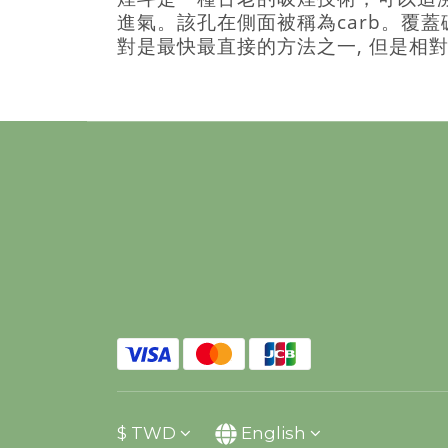
進氣。該孔在側面被稱為carb。覆
對是最快最直接的方法之一, 但是相
$
TWD
English