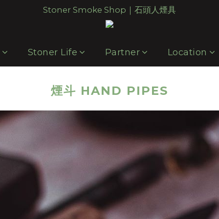
Stoner Smoke Shop｜石頭人煙具
p
Stoner Life
Partner
Location
煙斗 HAND PIPES