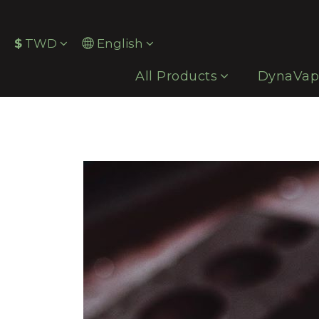
$
TWD
English
All Products
DynaVa