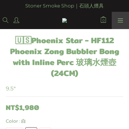
Stoner Smoke Shop｜石頭人煙具
🇺🇸Phoenix Star - HF112
Phoenix Zong Bubbler Bong
with Inline Perc 玻璃水煙壺
(24CM)
9.5"
NT$1,980
Color
: 白