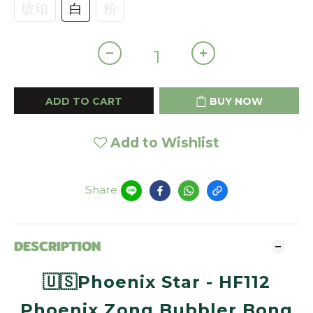
琥珀
白
粉
ADD TO CART
BUY NOW
Add to Wishlist
Share
DESCRIPTION
🇺🇸Phoenix Star - HF112
Phoenix Zong Bubbler Bong