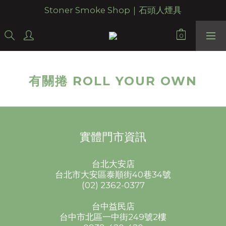
Stoner Smoke Shop｜石頭人煙具
有關捲 ROLL YOUR OWN
實體門市資訊
台北大安店
台北市大安區泰順街40巷34號
(02) 2362-0377
台中益民店
台中市北區一中街249號2樓