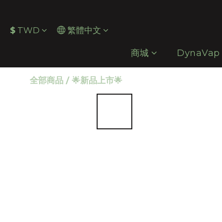
$
TWD
繁體中文
商城
DynaVap
全部商品
/
🌟新品上市🌟