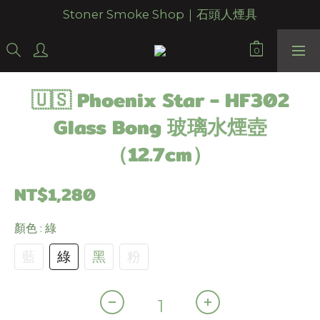
Stoner Smoke Shop｜石頭人煙具
🇺🇸 Phoenix Star - HF302
Glass Bong 玻璃水煙壺
（12.7cm）
NT$1,280
顏色
: 綠
藍
綠
黑
粉