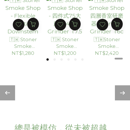
（30cm）
🇹🇼 Stoner
🇹🇼 Stoner
🇹🇼Stoner
Smoke
Smoke
Smoke
Shop -
Shop - 四件
Shop 四層
NT$1,280
NT$1,200
NT$2,420
Flexible
式75大磨王
香室研磨器
Metal
4pc
Stainless
Downstem
Grinder（7.
Grinder（6
可調節式金
5cm）
cm）
屬導管
總是被模仿，從未被超越。