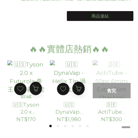
商品連結
🔥🔥實體店熱銷🔥🔥
售完
🇺🇸Tyson
🇺🇸
🇩🇪
2.0 x
DynaVap -
ActiTube -
Futurola
Helix Tip
50pc
NT$170
NT$1,980
NT$300
拳王泰森 萜
渦流鈦頭
6mm
烯雪茄紙
Extra Slim