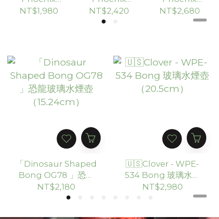
Star -
Star -
Star -
NT$1,980
NT$2,420
NT$2,680
Phx105
Phx567
Phx127
Glass Bong
Wide Base
Straight
玻璃水煙壺
Bong 飛碟
Bong 玻璃
（30.48cm
水煙壺 「裂
水煙壺
）
變之星」
（45.7cm）
（20.8cm）
「Dinosaur Shaped
🇺🇸Clover - WPE-
Bong OG78 」恐龍
534 Bong 玻璃水煙
玻璃水煙壺
壺 （20.5cm）
NT$2,180
NT$2,980
（15.24cm）