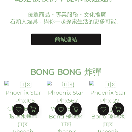
優選商品・專業服務・文化推廣
石頭人煙具，與你一起探索生活的更多可能。
商城連結
BONG BONG 炸彈
🇺🇸
🇺🇸
🇺🇸
Phoenix
Phoenix
Phoenix