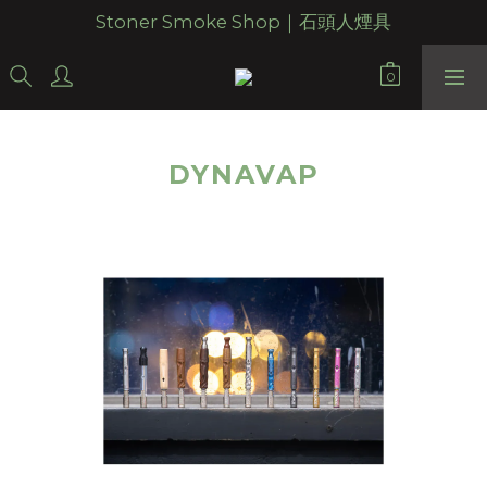
Stoner Smoke Shop｜石頭人煙具
DYNAVAP