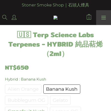
Stoner Smoke Shop｜石頭人煙具
🇺🇸 Terp Science Labs
Terpenes - HYBRID 純品萜烯
（2ml）
NT$650
Hybrid
: Banana Kush
Alien Orange
Banana Kush
Bubblegum OG
Gelato