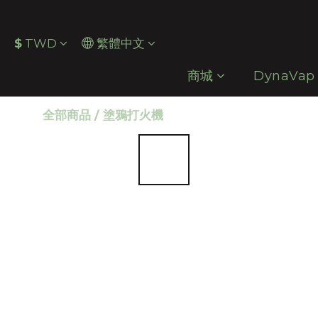
$
TWD
繁體中文
商城
DynaVap
全部商品
/
塗鴉打火機