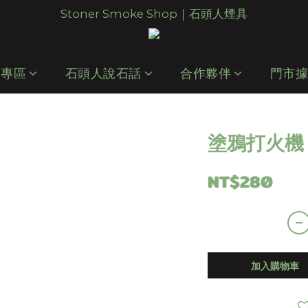
Stoner Smoke Shop｜石頭人煙具
 專區
石頭人說石話
合作夥伴
門市
塗鴉打火機
NT$280
加入購物車