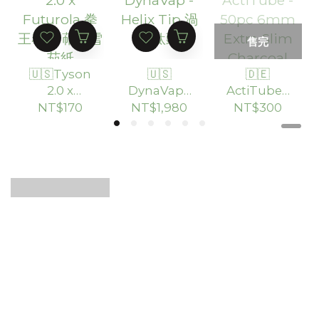
售完
🇺🇸Tyson
🇺🇸
🇩🇪
2.0 x
DynaVap -
ActiTube -
Futurola
Helix Tip
50pc
NT$170
NT$1,980
NT$300
拳王泰森 萜
渦流鈦頭
6mm
烯雪茄紙
Extra Slim
Charcoal
Filter 活性
碳濾嘴