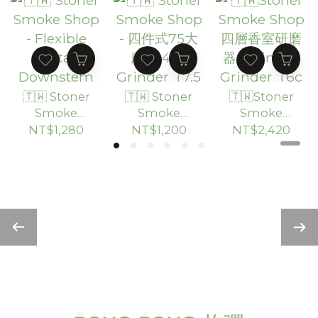
（30cm）
🇹🇼 Stoner
🇹🇼 Stoner
🇹🇼Stoner
Smoke
Smoke
Smoke
Shop -
Shop - 四件
Shop 四層
NT$1,280
NT$1,200
NT$2,420
Flexible
式75大磨王
香室研磨器
Metal
4pc
Stainless
Downstem
Grinder（7.
Grinder（6
可調節式金
5cm）
cm）
屬導管