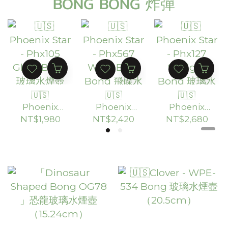
BONG BONG 炸彈
🇺🇸
🇺🇸
🇺🇸
Phoenix
Phoenix
Phoenix
Star -
Star -
Star -
NT$1,980
NT$2,420
NT$2,680
Phx105
Phx567
Phx127
Glass Bong
Wide Base
Straight
玻璃水煙壺
Bong 飛碟
Bong 玻璃
（30.48cm
水煙壺 「裂
水煙壺
）
變之星」
（45.7cm）
（20.8cm）