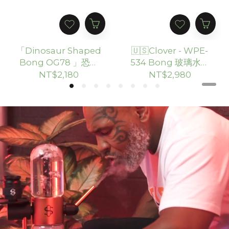
「Dinosaur Shaped
🇺🇸Clover - WPE-
Bong OG78 」恐龍
534 Bong 玻璃水煙
玻璃水煙壺
壺 （20.5cm）
NT$2,180
NT$2,980
（15.24cm）