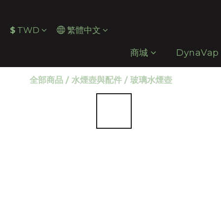
$
TWD
繁體中文
商城
DynaVap
全部商品
/
水煙壺與配件
/
玻璃水煙壺