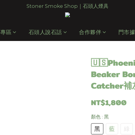
Stoner Smoke Shop｜石頭人煙具
 專區
石頭人說石話
合作夥伴
門市
🇺🇸Phoeni
Beaker Bon
Catcher補
NT$1,800
顏色
: 黑
黑
藍
綠