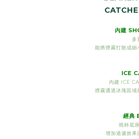
CATCHE
內建 SH
多
能將煙霧打散成細
ICE 
內建 ICE 
煙霧通過冰塊區域
經典 
燒杯底
增加過濾效果