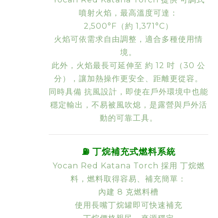
噴射火焰
，最高溫度可達：
2,500°F（約 1,371°C）
火焰可依需求自由調整，適合多種使用情
境。
此外，火焰最長可延伸至
約 12 吋（30 公
分）
，讓加熱操作更安全、距離更從容。
同時具備
抗風設計
，即使在戶外環境中也能
穩定輸出，不易被風吹熄，是露營與戶外活
動的可靠工具。
⛽
丁烷補充式燃料系統
Yocan Red Katana Torch 採用
丁烷燃
料
，燃料取得容易、補充簡單：
內建
8 克燃料槽
使用長嘴丁烷罐即可快速補充