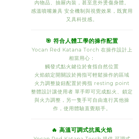
內物品、抽屜內裝，甚至意外燙傷身體。
感溫噴嘴兼具
安全機制與視覺效果
，既實用
又具科技感。
🎯
符合人體工學的操作配置
Yocan Red Katana Torch 在操作設計上
相當用心：
觸發式點火鍵位於食指自然位置
火焰鎖定開關設於拇指可輕鬆操作的區域
火力調整旋鈕配置於拇指 resting point
整體設計讓使用者
單手即可完成點火、鎖定
與火力調整
，另一隻手可自由進行其他操
作，使用體驗直覺順手。
🔥
高溫可調式抗風火焰
Yocan Red Katana Torch 提供
可調式