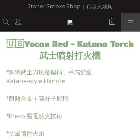
Stoner Smoke Shop｜石頭人煙具
🇺🇸Yocan Red - Katana Torch
武士噴射打火機
*獨特武士刀風格握柄，手感舒適 
Katana-style Handle
*耐熱合金＋高分子握把
*Piezo 壓電點火技術
*抗風噴射火焰