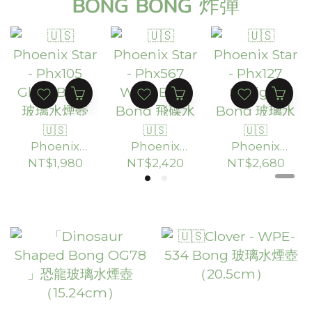
BONG BONG 炸彈
🇺🇸
🇺🇸
🇺🇸
Phoenix
Phoenix
Phoenix
Star -
Star -
Star -
NT$1,980
NT$2,420
NT$2,680
Phx105
Phx567
Phx127
Glass Bong
Wide Base
Straight
玻璃水煙壺
Bong 飛碟
Bong 玻璃
（30.48cm
水煙壺 「裂
水煙壺
）
變之星」
（45.7cm）
（20.8cm）