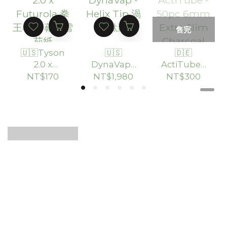
售完
🇺🇸Tyson
🇺🇸
🇩🇪
2.0 x
DynaVap -
ActiTube -
Futurola
Helix Tip
50pc
NT$170
NT$1,980
NT$300
拳王泰森 萜
渦流鈦頭
6mm
烯雪茄紙
Extra Slim
Charcoal
Filter 活性
碳濾嘴