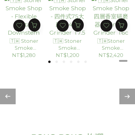
（30cm）
🇹🇼 Stoner
🇹🇼 Stoner
🇹🇼Stoner
Smoke
Smoke
Smoke
Shop -
Shop - 四件
Shop 四層
NT$1,280
NT$1,200
NT$2,420
Flexible
式75大磨王
香室研磨器
Metal
4pc
Stainless
Downstem
Grinder（7.
Grinder（6
可調節式金
5cm）
cm）
屬導管