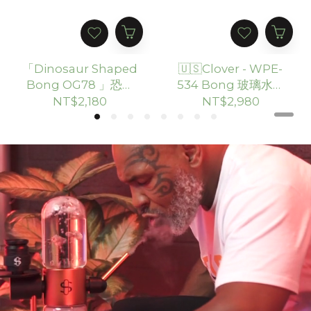
「Dinosaur Shaped
🇺🇸Clover - WPE-
Bong OG78 」恐龍
534 Bong 玻璃水煙
玻璃水煙壺
壺 （20.5cm）
NT$2,180
NT$2,980
（15.24cm）