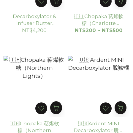
Decarboxylator &
🇹🇭Chopaka 萜烯軟
Infuser Butter
糖（Charlotte
Maker Machine 二合
Angel）
NT$4,200
NT$200 ~ NT$500
一脫羧奶油機
🇹🇭Chopaka 萜烯軟
🇺🇸Ardent MINI
糖（Northern
Decarboxylator 脫羧