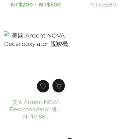
Lights）
機
NT$200 ~ NT$500
NT$9,580
美國 Ardent NOVA
Decarboxylator 脫羧
機
NT$9,580