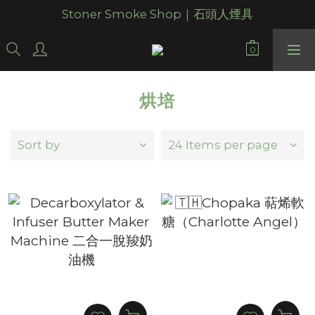
Stoner Smoke Shop｜石頭人煙具
烘培
Sort by
24 Items per page