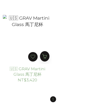
🇺🇸 GRAV Martini
Glass 馬丁尼杯
NT$3,420
1