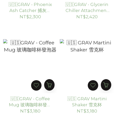
🇺🇸GRAV - Phoenix
🇺🇸GRAV - Glycerin
Ash Catcher 捕灰器
Chiller Attachment
（14mm / 90°,45°）
外接甘油冷卻系統
NT$2,300
NT$2,420
（14mm）
🇺🇸GRAV - Coffee
🇺🇸 GRAV Martini
Mug 玻璃咖啡杯發泡
Shaker 雪克杯
器
NT$3,180
NT$3,180