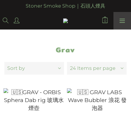
Stoner Smoke Shop｜石頭人煙具
Grav
Sort by
24 Items per page