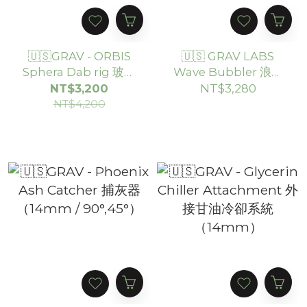
🇺🇸GRAV - ORBIS
🇺🇸 GRAV LABS
Sphera Dab rig 玻璃
Wave Bubbler 浪花
水煙壺
發泡器
NT$3,200
NT$3,280
NT$4,200