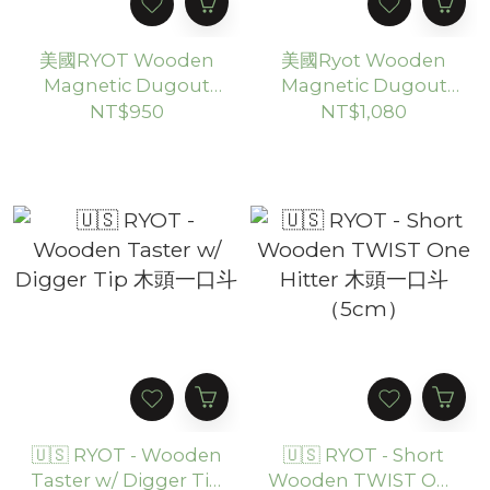
美國RYOT Wooden
美國Ryot Wooden
Magnetic Dugout
Magnetic Dugout
with One Hitter 一口
with Matching One
NT$950
NT$1,080
斗煙斗組(Small )
Hitter 一口斗+木頭收
納盒
🇺🇸 RYOT - Wooden
🇺🇸 RYOT - Short
Taster w/ Digger Tip
Wooden TWIST One