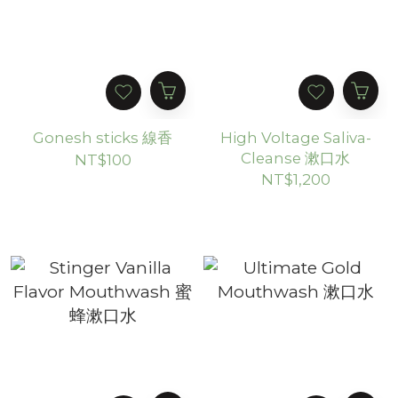
Gonesh sticks 線香
High Voltage Saliva-
Cleanse 漱口水
NT$100
NT$1,200