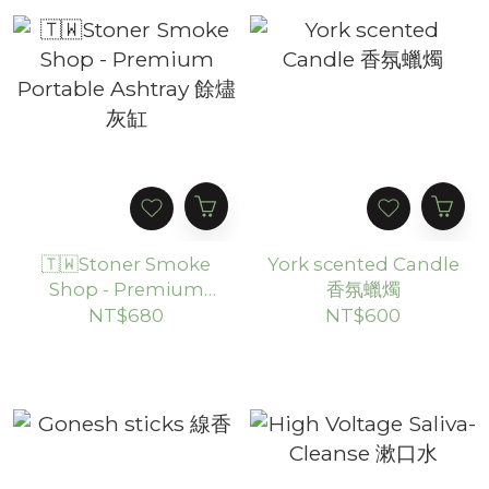
🇹🇼Stoner Smoke
York scented Candle
Shop - Premium
香氛蠟燭
Portable Ashtray 餘
NT$680
NT$600
燼灰缸