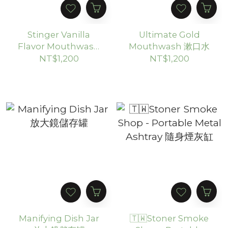
Stinger Vanilla
Ultimate Gold
Flavor Mouthwash
Mouthwash 漱口水
蜜蜂漱口水
NT$1,200
NT$1,200
Manifying Dish Jar
🇹🇼Stoner Smoke