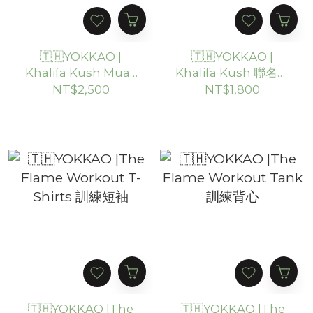
🇹🇭YOKKAO |
🇹🇭YOKKAO |
Khalifa Kush Muay
Khalifa Kush 聯名款
Thai Shorts 聯名泰拳
訓練 T-Shirt
NT$2,500
NT$1,800
短褲
🇹🇭YOKKAO |The
🇹🇭YOKKAO |The