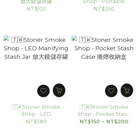
放大鏡儲存罐
Shop - Portable
Metal Ashtray 隨身煙
NT$100
NT$250
灰缸
🇹🇼Stoner Smoke
🇹🇼Stoner Smoke
Shop - LED
Shop - Pocket Stash
Manifying Stash Jar
Case 捲煙收納盒
NT$580
NT$150 ~ NT$200
放大鏡儲存罐