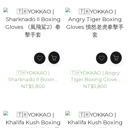
🇹🇭YOKKAO |
🇹🇭YOKKAO | Angry
Sharknado II Boxing
Tiger Boxing Gloves
Gloves 《風飛鯊2》拳
憤怒老虎拳擊手套
NT$5,800
NT$5,800
擊手套